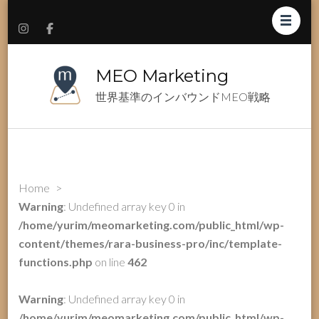
MEO Marketing
世界基準のインバウンドMEO戦略
Home
>
Warning
: Undefined array key 0 in
/home/yurim/meomarketing.com/public_html/wp-
content/themes/rara-business-pro/inc/template-
functions.php
on line
462
Warning
: Undefined array key 0 in
/home/yurim/meomarketing.com/public_html/wp-