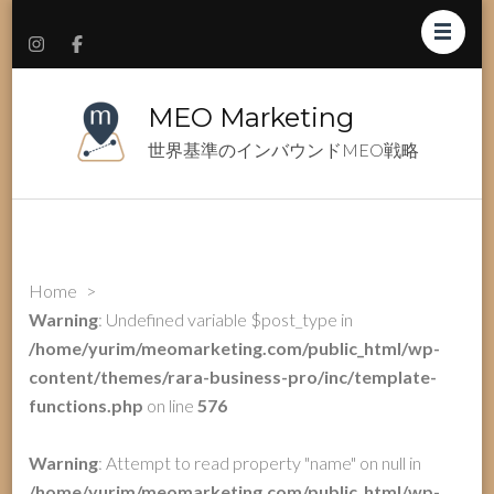
MEO Marketing
世界基準のインバウンドMEO戦略
Home
>
Warning
: Undefined variable $post_type in
/home/yurim/meomarketing.com/public_html/wp-
content/themes/rara-business-pro/inc/template-
functions.php
on line
576
Warning
: Attempt to read property "name" on null in
/home/yurim/meomarketing.com/public_html/wp-