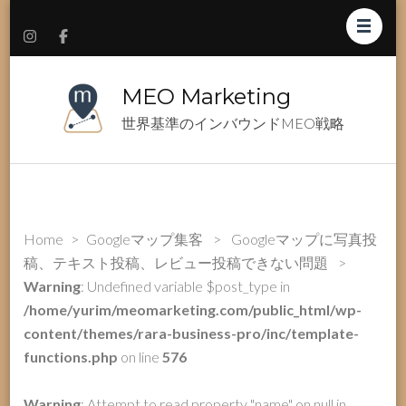
MEO Marketing
世界基準のインバウンドMEO戦略
Home
>
Googleマップ集客
>
Googleマップに写真投
稿、テキスト投稿、レビュー投稿できない問題
>
Warning
: Undefined variable $post_type in
/home/yurim/meomarketing.com/public_html/wp-
content/themes/rara-business-pro/inc/template-
functions.php
on line
576
Warning
: Attempt to read property "name" on null in