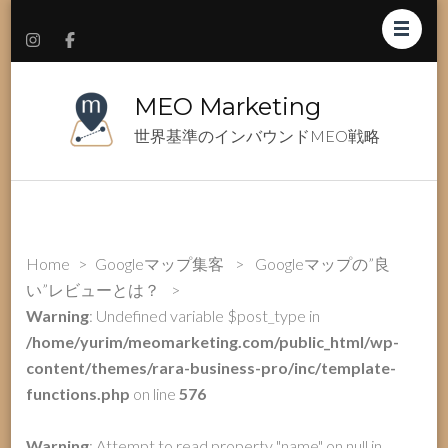
MEO Marketing
世界基準のインバウンドMEO戦略
Home
>
Googleマップ集客
>
Googleマップの”良
い”レビューとは？
>
Warning
: Undefined variable $post_type in
/home/yurim/meomarketing.com/public_html/wp-
content/themes/rara-business-pro/inc/template-
functions.php
on line
576
Warning
: Attempt to read property "name" on null in