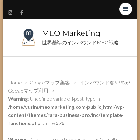
MEO Marketing
世界基準のインバウンドMEO戦略
Home
>
Googleマップ集客
>
インバウンド客99％が
Googleマップ利用
>
Warning
: Undefined variable $post_type in
/home/yurim/meomarketing.com/public_html/wp-
content/themes/rara-business-pro/inc/template-
functions.php
on line
576
Warning
: Attempt to read property "name" on null in