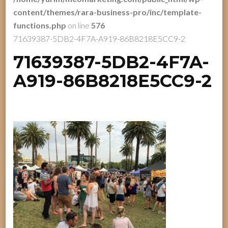
content/themes/rara-business-pro/inc/template-
functions.php
on line
576
71639387-5DB2-4F7A-A919-86B8218E5CC9-2
71639387-5DB2-4F7A-
A919-86B8218E5CC9-2