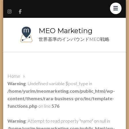
MEO Marketing
世界基準のインバウンドMEO戦略
Home
>
Warning
: Undefined variable $post_type in
/home/yurim/meomarketing.com/public_html/wp-
content/themes/rara-business-pro/inc/template-
functions.php
on line
576
Warning
: Attempt to read property "name" on null in
/home/yurim/meomarketing.com/public_html/wp-