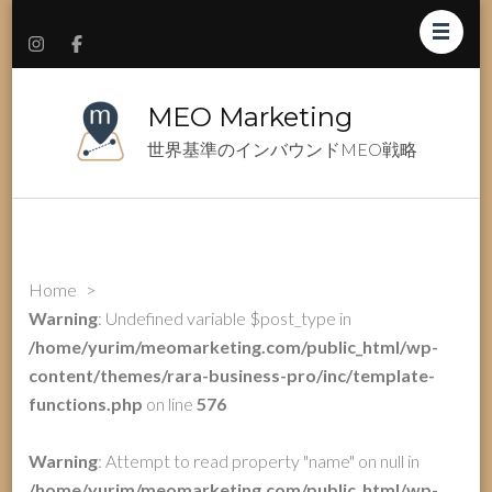
MEO Marketing
世界基準のインバウンドMEO戦略
Home
>
Warning
: Undefined variable $post_type in
/home/yurim/meomarketing.com/public_html/wp-
content/themes/rara-business-pro/inc/template-
functions.php
on line
576
Warning
: Attempt to read property "name" on null in
/home/yurim/meomarketing.com/public_html/wp-