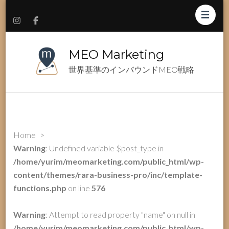
MEO Marketing
世界基準のインバウンドMEO戦略
Home
>
Warning
: Undefined variable $post_type in
/home/yurim/meomarketing.com/public_html/wp-
content/themes/rara-business-pro/inc/template-
functions.php
on line
576
Warning
: Attempt to read property "name" on null in
/home/yurim/meomarketing.com/public_html/wp-