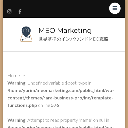
MEO Marketing
世界基準のインバウンドMEO戦略
Home
>
Warning
: Undefined variable $post_type in
/home/yurim/meomarketing.com/public_html/wp-
content/themes/rara-business-pro/inc/template-
functions.php
on line
576
Warning
: Attempt to read property "name" on null in
/home/yurim/meomarketing.com/public_html/wp-