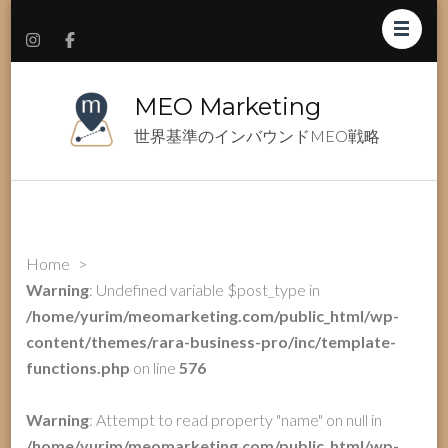
MEO Marketing
世界基準のインバウンドMEO戦略
Home
>
Warning
: Undefined variable $post_type in
/home/yurim/meomarketing.com/public_html/wp-
content/themes/rara-business-pro/inc/template-
functions.php
on line
576
Warning
: Attempt to read property "name" on null in
/home/yurim/meomarketing.com/public_html/wp-