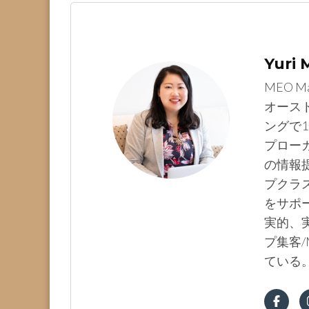
Yuri
MEO M
オース
ングで1
プロー
の情報提
プクラ
をサポ
実的、実
プ集客/
ている