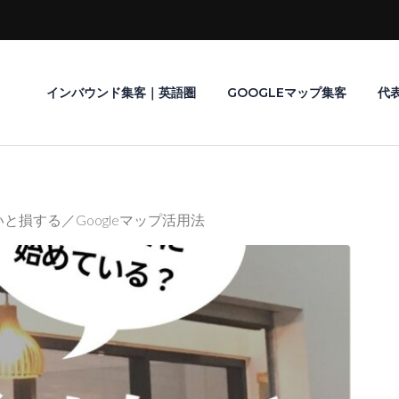
インバウンド集客｜英語圏
GOOGLEマップ集客
代
と損する／Googleマップ活用法