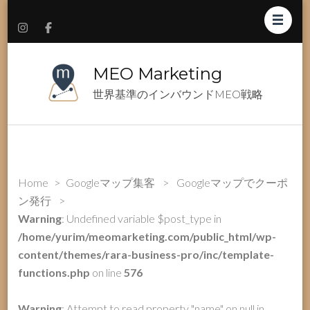
MEO Marketing
世界基準のインバウンドMEO戦略
Home
>
Googleマップ集客
>
Googleマップでクーポ
ン発行
>
Warning
: Undefined variable $post_type in
/home/yurim/meomarketing.com/public_html/wp-
content/themes/rara-business-pro/inc/template-
functions.php
on line
576
Warning
: Attempt to read property "name" on null in