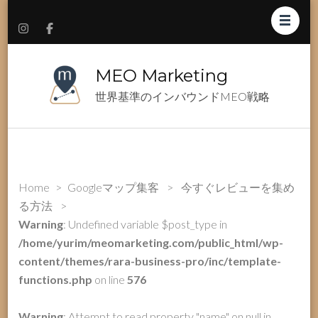
MEO Marketing
世界基準のインバウンドMEO戦略
Home
>
Googleマップ集客
>
今すぐレビューを集め
る方法
>
Warning
: Undefined variable $post_type in
/home/yurim/meomarketing.com/public_html/wp-
content/themes/rara-business-pro/inc/template-
functions.php
on line
576
Warning
: Attempt to read property "name" on null in