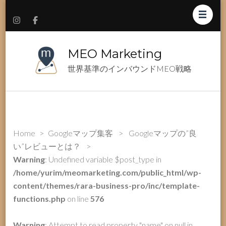
MEO Marketing
世界基準のインバウンドMEO戦略
Home
>
Googleマップ集客
>
Googleマップの”良
い”レビューとは？
>
Warning
: Undefined variable $post_type in
/home/yurim/meomarketing.com/public_html/wp-
content/themes/rara-business-pro/inc/template-
functions.php
on line
576
Warning
: Attempt to read property "name" on null in