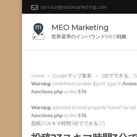
service@meomarketing.com
MEO Marketing
世界基準のインバウンドMEO戦略
Home
>
Googleマップ集客
>
3分でできる、G
Warning
: Undefined variable $post_type in
/home
functions.php
on line
576
Warning
: Attempt to read property "name" on null 
functions.php
on line
576
投稿23スキマ時間3分でできる (7)