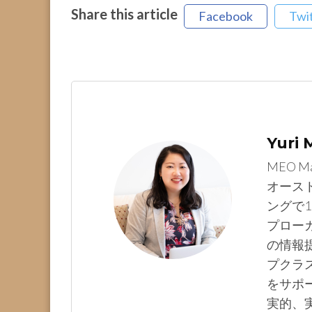
Share this article
Facebook
Twi
Yuri
MEO M
オース
ングで1
プロー
の情報提
プクラ
をサポ
実的、実