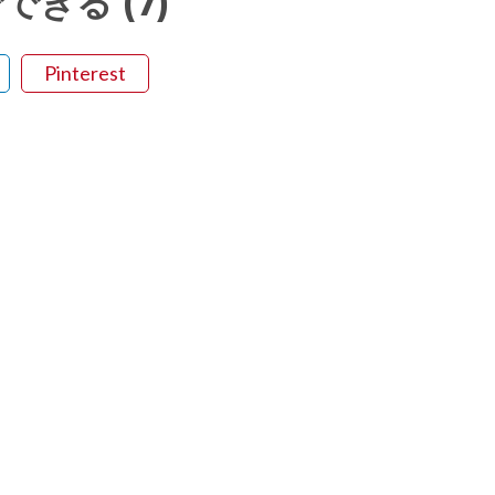
゙きる (7)
Pinterest