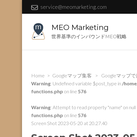
service@meomarketing.com
MEO Marketing
世界基準のインバウンドMEO戦略
Home
>
Googleマップ集客
>
Googleマッ
Warning
: Undefined variable $post_type in
/home
functions.php
on line
576
Warning
: Attempt to read property "name" on null 
functions.php
on line
576
Screen Shot 2023-05-20 at 20.27.40