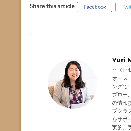
Share this article
Facebook
Twi
Yuri
MEO M
オース
ングで1
プロー
の情報提
プクラ
をサポ
実的、実