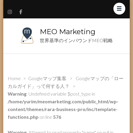
MEO Marketing
世界基準のインバウンドMEO戦略
Home
>
Googleマップ集客
>
Googleマップの「ロー
カルガイド」って何する人？
>
Warning
: Undefined variable $post_type in
/home/yurim/meomarketing.com/public_html/wp-
content/themes/rara-business-pro/inc/template-
functions.php
on line
576
Warning
: Attempt to read property "name" on null in