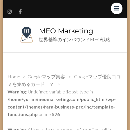
MEO Marketing
世界基準のインバウンドMEO戦略
Home
>
Googleマップ集客
>
Googleマップ優良口コ
ミを集めるカード！？
>
Warning
: Undefined variable $post_type in
/home/yurim/meomarketing.com/public_html/wp-
content/themes/rara-business-pro/inc/template-
functions.php
on line
576
Warning
: Attempt to read property "name" on null in