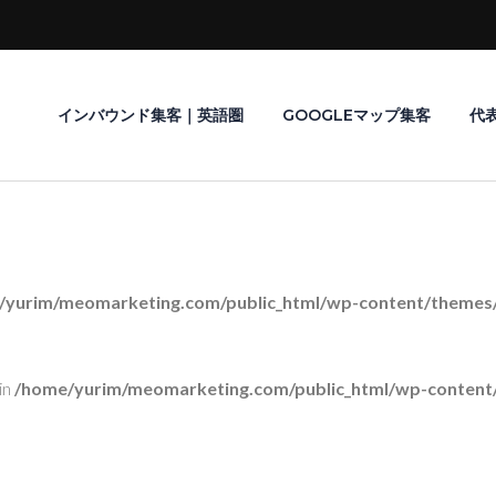
インバウンド集客｜英語圏
GOOGLEマップ集客
代
/yurim/meomarketing.com/public_html/wp-content/themes/r
in
/home/yurim/meomarketing.com/public_html/wp-content/