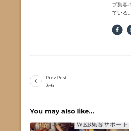
プ集客/
ている
Post
Prev Post
Navigation
3-6
You may also like...