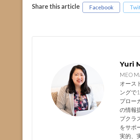
Share this article
Facebook
Twi
Yuri
MEO M
オース
ングで1
プロー
の情報提
プクラ
をサポ
実的、実