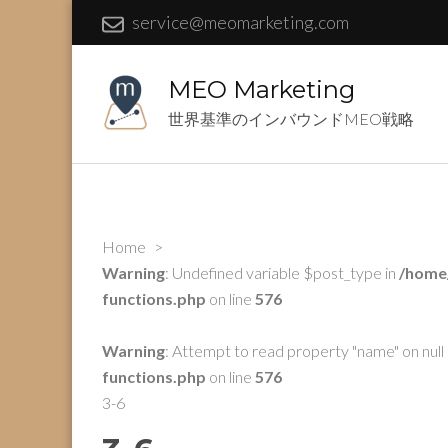
service@meomarketing.com
MEO Marketing
世界基準のインバウンドMEO戦略
Home
>
Warning
: Undefined variable $post_type in
/home
functions.php
on line
576
Warning
: Attempt to read property "name" on null 
functions.php
on line
576
3-6