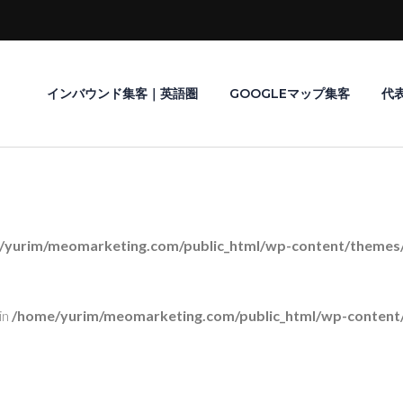
インバウンド集客｜英語圏
GOOGLEマップ集客
代
/yurim/meomarketing.com/public_html/wp-content/themes/r
in
/home/yurim/meomarketing.com/public_html/wp-content/