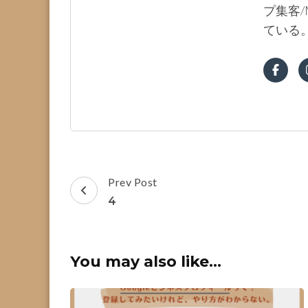
プ集客/
ている
Post
Prev Post
Navigation
4
You may also like...