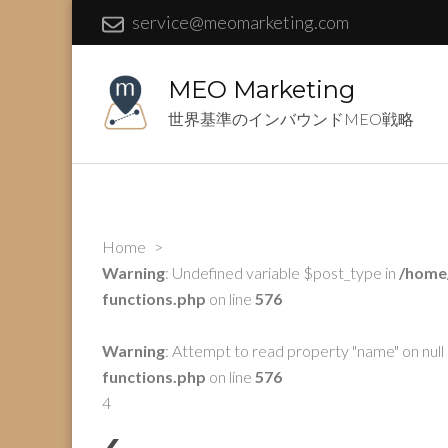
service@meomarketing.com
MEO Marketing
世界基準のインバウンドMEO戦略
Home
>
Warning
: Undefined variable $post_type in
/home
functions.php
on line
576
Warning
: Attempt to read property "name" on null 
functions.php
on line
576
4