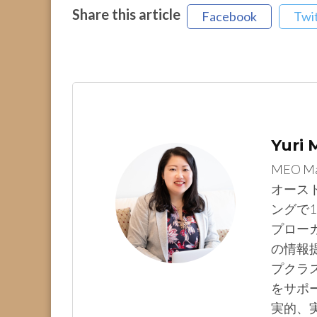
Share this article
Facebook
Twi
Yuri
MEO M
オース
ングで1
プロー
の情報提
プクラ
をサポ
実的、実