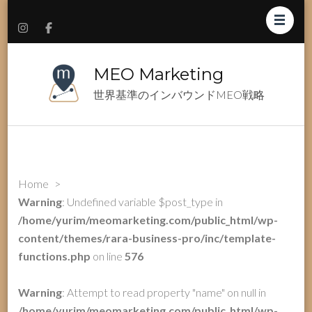
MEO Marketing
世界基準のインバウンドMEO戦略
Home
>
Warning
: Undefined variable $post_type in
/home/yurim/meomarketing.com/public_html/wp-
content/themes/rara-business-pro/inc/template-
functions.php
on line
576
Warning
: Attempt to read property "name" on null in
/home/yurim/meomarketing.com/public_html/wp-