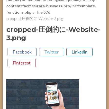
content/themes/rara-business-pro/inc/template-
functions.php
on line
576
cropped-圧倒的に-Website-3.png
cropped-圧倒的に-Website-
3.png
Facebook
Twitter
Linkedin
Pinterest