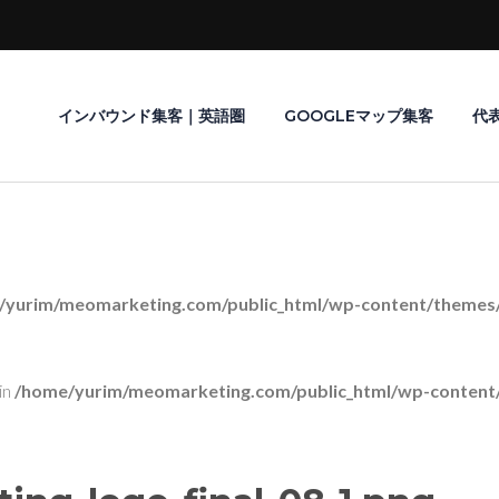
インバウンド集客｜英語圏
GOOGLEマップ集客
代
/yurim/meomarketing.com/public_html/wp-content/themes/r
in
/home/yurim/meomarketing.com/public_html/wp-content/