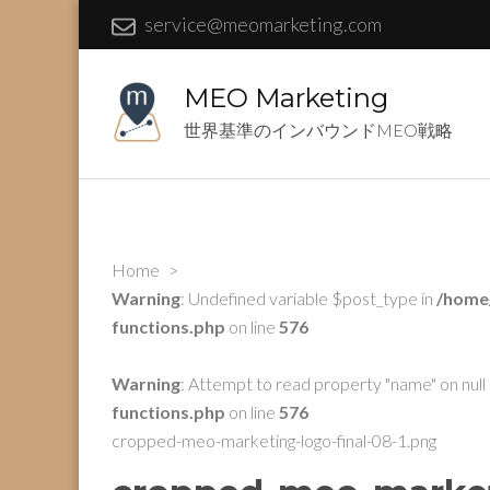
service@meomarketing.com
MEO Marketing
世界基準のインバウンドMEO戦略
Home
>
Warning
: Undefined variable $post_type in
/home
functions.php
on line
576
Warning
: Attempt to read property "name" on null 
functions.php
on line
576
cropped-meo-marketing-logo-final-08-1.png