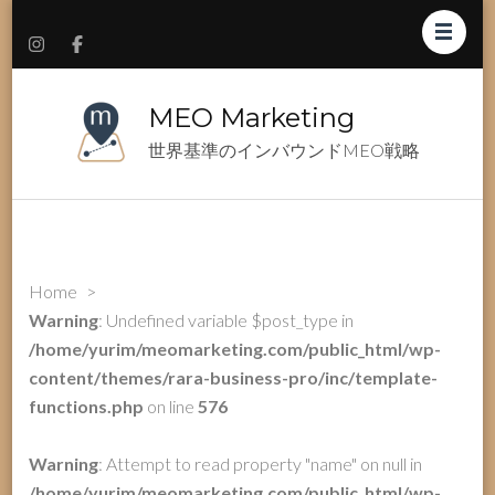
MEO Marketing
世界基準のインバウンドMEO戦略
Home
>
Warning
: Undefined variable $post_type in
/home/yurim/meomarketing.com/public_html/wp-
content/themes/rara-business-pro/inc/template-
functions.php
on line
576
Warning
: Attempt to read property "name" on null in
/home/yurim/meomarketing.com/public_html/wp-