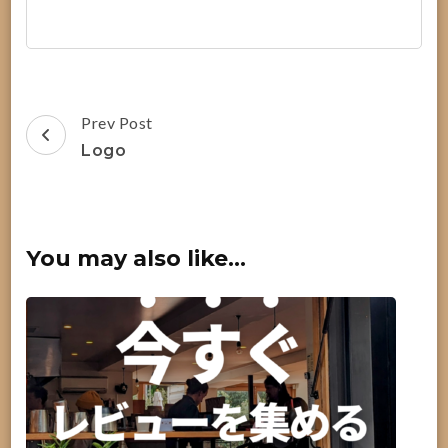
Post
Prev Post
Navigation
Logo
You may also like...