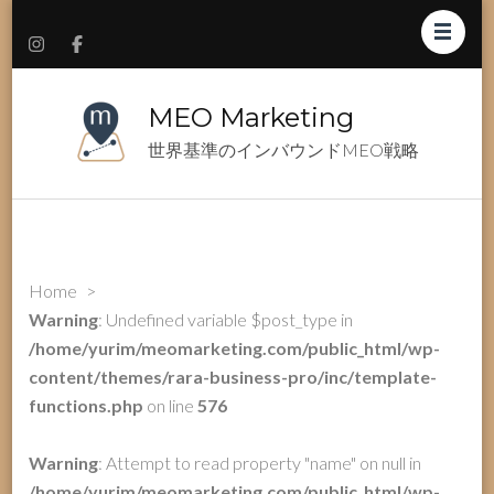
MEO Marketing
世界基準のインバウンドMEO戦略
Home
>
Warning
: Undefined variable $post_type in
/home/yurim/meomarketing.com/public_html/wp-
content/themes/rara-business-pro/inc/template-
functions.php
on line
576
Warning
: Attempt to read property "name" on null in
/home/yurim/meomarketing.com/public_html/wp-