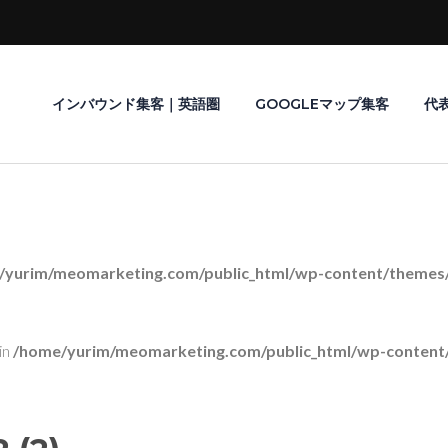
インバウンド集客｜英語圏
GOOGLEマップ集客
代
/yurim/meomarketing.com/public_html/wp-content/themes/r
in
/home/yurim/meomarketing.com/public_html/wp-content/