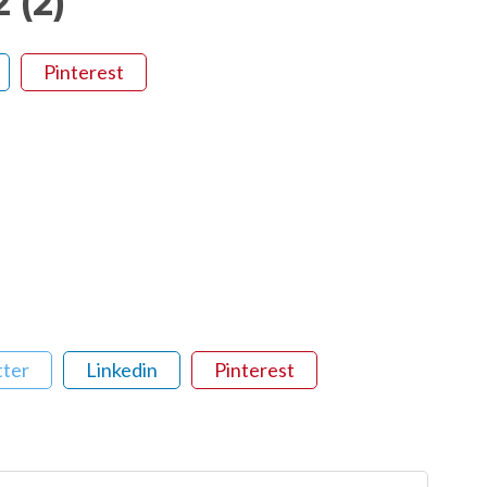
 (2)
Pinterest
tter
Linkedin
Pinterest