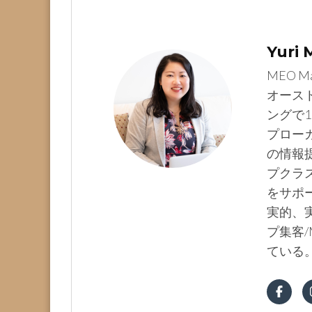
Yuri
MEO M
オース
ングで1
プロー
の情報提
プクラ
をサポ
実的、実
プ集客/
ている