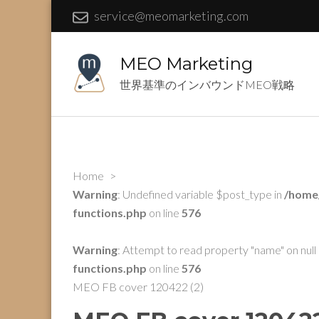
service@meomarketing.com
MEO Marketing
世界基準のインバウンドMEO戦略
Home
>
Warning
: Undefined variable $post_type in
/home
functions.php
on line
576
Warning
: Attempt to read property "name" on null 
functions.php
on line
576
MEO FB cover 120422 (2)