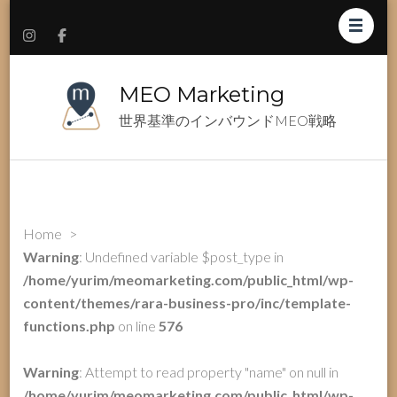
MEO Marketing
世界基準のインバウンドMEO戦略
Home
>
Warning
: Undefined variable $post_type in
/home/yurim/meomarketing.com/public_html/wp-
content/themes/rara-business-pro/inc/template-
functions.php
on line
576
Warning
: Attempt to read property "name" on null in
/home/yurim/meomarketing.com/public_html/wp-