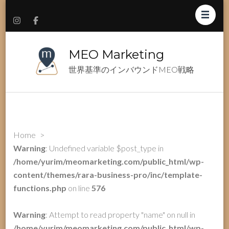
MEO Marketing
世界基準のインバウンドMEO戦略
Home
>
Warning
: Undefined variable $post_type in
/home/yurim/meomarketing.com/public_html/wp-
content/themes/rara-business-pro/inc/template-
functions.php
on line
576
Warning
: Attempt to read property "name" on null in
/home/yurim/meomarketing.com/public_html/wp-