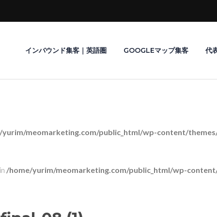
インバウンド集客｜英語圏
GOOGLEマップ集客
代
/yurim/meomarketing.com/public_html/wp-content/themes/r
in
/home/yurim/meomarketing.com/public_html/wp-content/