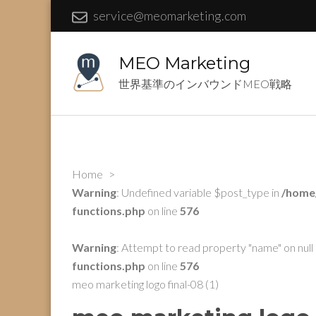
service@meomarketing.com
MEO Marketing
世界基準のインバウンドMEO戦略
Home
>
Warning
: Undefined variable $post_type in
/home
functions.php
on line
576
Warning
: Attempt to read property "name" on null 
functions.php
on line
576
meo marketing logo final-08 (1)