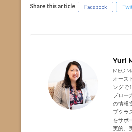
Share this article
Facebook
Twi
Yuri
MEO M
オース
ングで1
プロー
の情報提
プクラ
をサポ
実的、実