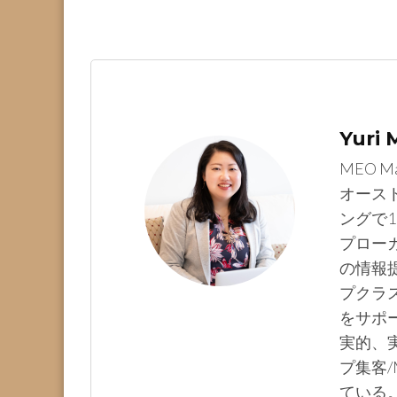
Yuri
MEO M
オース
ングで1
プロー
の情報提
プクラ
をサポ
実的、実
プ集客/
ている