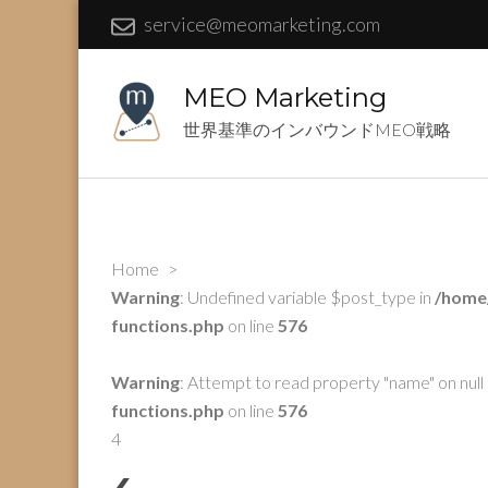
service@meomarketing.com
MEO Marketing
世界基準のインバウンドMEO戦略
Home
>
Warning
: Undefined variable $post_type in
/home
functions.php
on line
576
Warning
: Attempt to read property "name" on null 
functions.php
on line
576
4