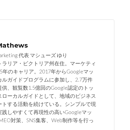
 Mathews
arketing 代表 マシューズ ゆり
トラリア・ビクトリア州在住。マーケティ
5年のキャリア。2017年からGoogleマッ
カルガイドプログラムに参加し、2.7万件
供、観覧数1.5億回のGoogle認定のトッ
スローカルガイドとして、地域のビジネス
ートする活動を続けている。シンプルで現
践しやすくて再現性の高いGoogleマッ
MEO対策、SNS集客、Web制作等を行っ
。