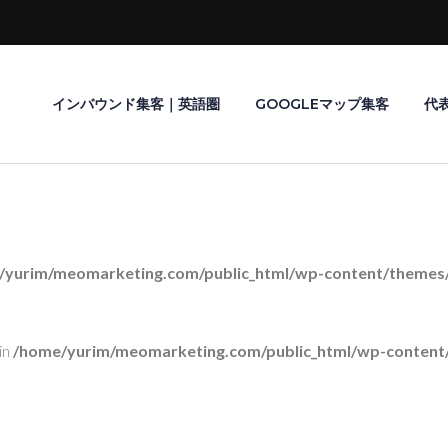
インバウンド集客｜英語圏
GOOGLEマップ集客
代
/yurim/meomarketing.com/public_html/wp-content/themes/r
in
/home/yurim/meomarketing.com/public_html/wp-content/