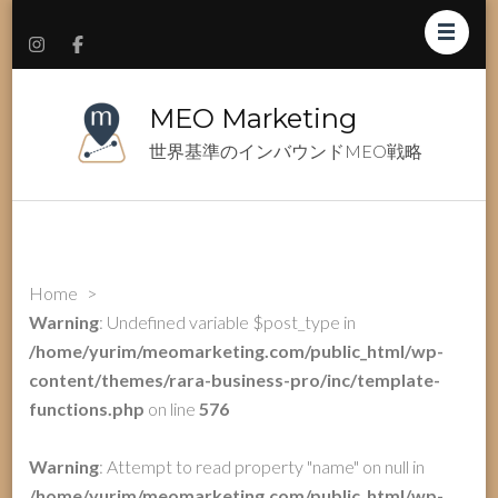
MEO Marketing
世界基準のインバウンドMEO戦略
Home
>
Warning
: Undefined variable $post_type in
/home/yurim/meomarketing.com/public_html/wp-
content/themes/rara-business-pro/inc/template-
functions.php
on line
576
Warning
: Attempt to read property "name" on null in
/home/yurim/meomarketing.com/public_html/wp-