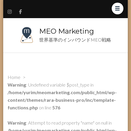
MEO Marketing
世界基準のインバウンドMEO戦略
Home
>
Warning
: Undefined variable $post_type in
/home/yurim/meomarketing.com/public_html/wp-
content/themes/rara-business-pro/inc/template-
functions.php
on line
576
Warning
: Attempt to read property "name" on null in
/home/yurim/meomarketing.com/public_html/wp-