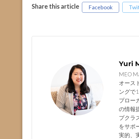
Share this article
Facebook
Twi
Yuri
MEO M
オース
ングで1
プロー
の情報提
プクラ
をサポ
実的、実