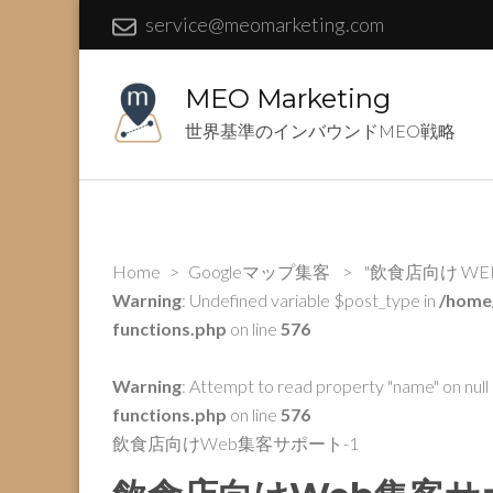
service@meomarketing.com
MEO Marketing
世界基準のインバウンドMEO戦略
Home
>
Googleマップ集客
>
"飲食店向け W
Warning
: Undefined variable $post_type in
/home
functions.php
on line
576
Warning
: Attempt to read property "name" on null 
functions.php
on line
576
飲食店向けWeb集客サポート-1