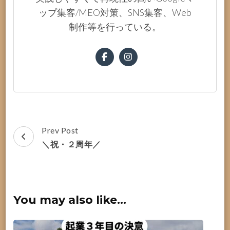
ップ集客/MEO対策、SNS集客、Web
制作等を行っている。
Post
Prev Post
Navigation
＼祝・２周年／
You may also like...