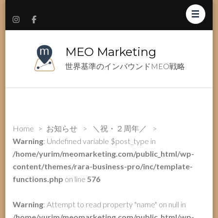
MEO Marketing
世界基準のインバウンドMEO戦略
Home
>
お知らせ
>
＼祝・２周年／
>
Warning
: Undefined variable $post_type in
/home/yurim/meomarketing.com/public_html/wp-
content/themes/rara-business-pro/inc/template-
functions.php
on line
576
Warning
: Attempt to read property "name" on null in
/home/yurim/meomarketing.com/public_html/wp-