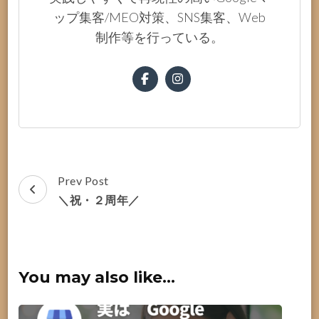
ップ集客/MEO対策、SNS集客、Web
制作等を行っている。
Post
Prev Post
Navigation
＼祝・２周年／
You may also like...