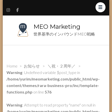
MEO Marketing
世界基準のインバウンドMEO戦略
Home
>
お知らせ
>
＼祝・２周年／
>
Warning
: Undefined variable $post_type in
/home/yurim/meomarketing.com/public_html/wp-
content/themes/rara-business-pro/inc/template-
functions.php
on line
576
Warning
: Attempt to read property "name" on null in
/home/yurim/meomarketing.com/public_html/wp-