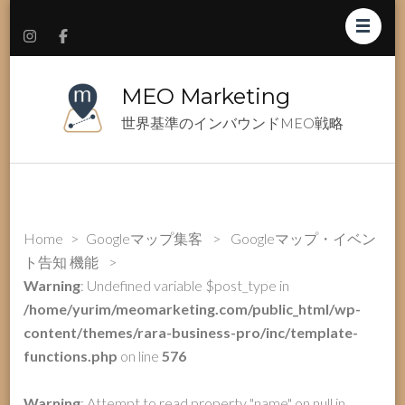
MEO Marketing
世界基準のインバウンドMEO戦略
Home
>
Googleマップ集客
>
Googleマップ・イベン
ト告知 機能
>
Warning
: Undefined variable $post_type in
/home/yurim/meomarketing.com/public_html/wp-
content/themes/rara-business-pro/inc/template-
functions.php
on line
576
Warning
: Attempt to read property "name" on null in