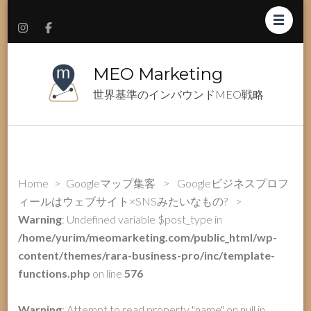
MEO Marketing
世界基準のインバウンドMEO戦略
Home
>
Googleマップ集客
>
Googleビジネスプロフ
ィールはウェブサイト×SNSみたいなもの?
>
Warning
: Undefined variable $post_type in
/home/yurim/meomarketing.com/public_html/wp-
content/themes/rara-business-pro/inc/template-
functions.php
on line
576
Warning
: Attempt to read property "name" on null in