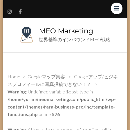
MEO Marketing
世界基準のインバウンドMEO戦略
Home
>
Googleマップ集客
>
Googleアップ/ビジネ
スプロフィールに写真投稿できない！？
>
Warning
: Undefined variable $post_type in
/home/yurim/meomarketing.com/public_html/wp-
content/themes/rara-business-pro/inc/template-
functions.php
on line
576
Warning
: Attempt to read property "name" on null in