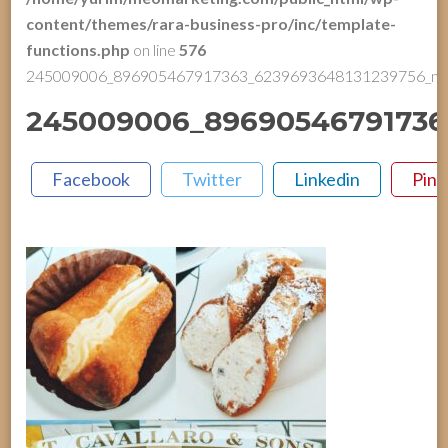
content/themes/rara-business-pro/inc/template-
functions.php
on line
576
245009006_896905467917363_6239693648131239756_n
245009006_89690546791736
Facebook
Twitter
Linkedin
Pint