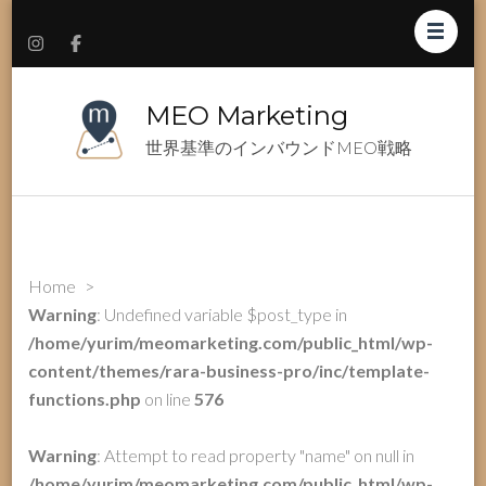
MEO Marketing
世界基準のインバウンドMEO戦略
Home
>
Warning
: Undefined variable $post_type in
/home/yurim/meomarketing.com/public_html/wp-
content/themes/rara-business-pro/inc/template-
functions.php
on line
576
Warning
: Attempt to read property "name" on null in
/home/yurim/meomarketing.com/public_html/wp-