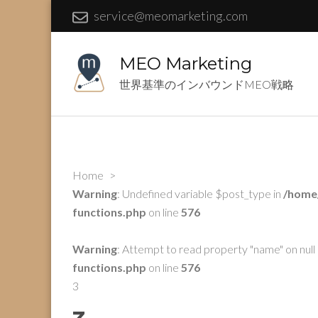
service@meomarketing.com
MEO Marketing
世界基準のインバウンドMEO戦略
Home
>
Warning
: Undefined variable $post_type in
/home
functions.php
on line
576
Warning
: Attempt to read property "name" on null 
functions.php
on line
576
3