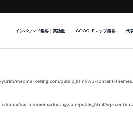
インバウンド集客｜英語圏
GOOGLEマップ集客
代
/yurim/meomarketing.com/public_html/wp-content/themes/r
in
/home/yurim/meomarketing.com/public_html/wp-content/