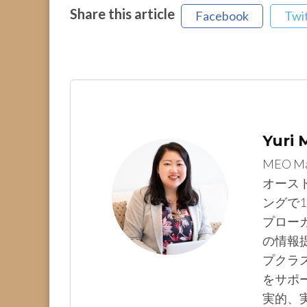
Share this article
Facebook
Twi
Yuri
MEO M
オース
ングで1
プロー
の情報提
プクラ
をサポ
実的、実