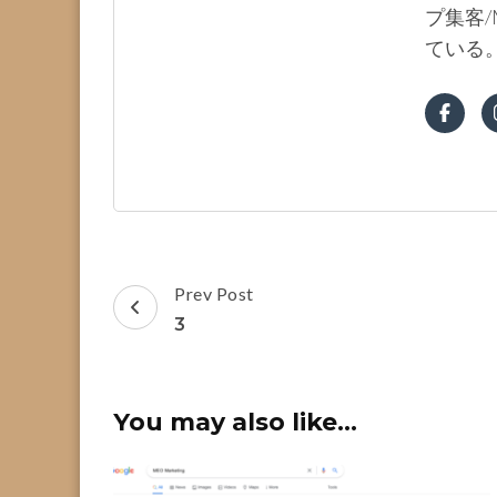
プ集客/
ている
Post
Prev Post
Navigation
3
You may also like...