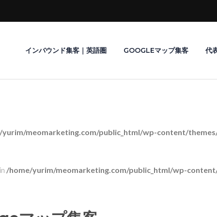
インバウンド集客｜英語圏
GOOGLEマップ集客
代
/yurim/meomarketing.com/public_html/wp-content/themes/r
in
/home/yurim/meomarketing.com/public_html/wp-content/