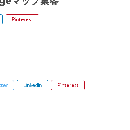
oolgeマップ集客
Pinterest
tter
Linkedin
Pinterest