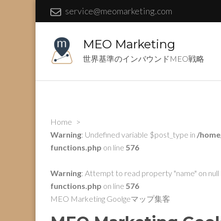
service@meomarketing.com
MEO Marketing
世界基準のインバウンドMEO戦略
Home
>
Warning
: Undefined variable $post_type in
/home
functions.php
on line
576
Warning
: Attempt to read property "name" on null 
functions.php
on line
576
MEO Marketing Goolgeマップ集客