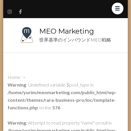
MEO Marketing
世界基準のインバウンドMEO戦略
Home
>
Warning
: Undefined variable $post_type in
/home/yurim/meomarketing.com/public_html/wp-
content/themes/rara-business-pro/inc/template-
functions.php
on line
576
Warning
: Attempt to read property "name" on null in
/home/yurim/meomarketing.com/public_html/wp-