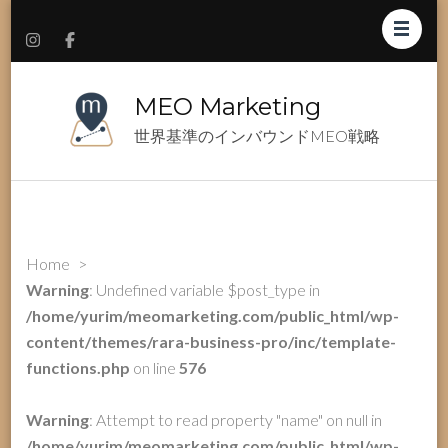
MEO Marketing
世界基準のインバウンドMEO戦略
Home
>
Warning
: Undefined variable $post_type in
/home/yurim/meomarketing.com/public_html/wp-
content/themes/rara-business-pro/inc/template-
functions.php
on line
576
Warning
: Attempt to read property "name" on null in
/home/yurim/meomarketing.com/public_html/wp-