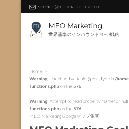
service@meomarketing.com
MEO Marketing
世界基準のインバウンドMEO戦略
Home
>
Warning
: Undefined variable $post_type in
/home
functions.php
on line
576
Warning
: Attempt to read property "name" on null 
functions.php
on line
576
MEO Marketing Goolgeマップ集客