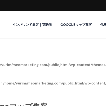
インバウンド集客｜英語圏
GOOGLEマップ集客
代
/yurim/meomarketing.com/public_html/wp-content/themes/r
in
/home/yurim/meomarketing.com/public_html/wp-content/