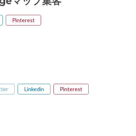
oolgeマップ集客
Pinterest
tter
Linkedin
Pinterest