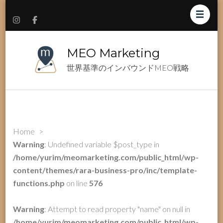
MEO Marketing
世界基準のインバウンドMEO戦略
Home
>
Warning
: Undefined variable $post_type in
/home/yurim/meomarketing.com/public_html/wp-
content/themes/rara-business-pro/inc/template-
functions.php
on line
576
Warning
: Attempt to read property "name" on null in
/home/yurim/meomarketing.com/public_html/wp-