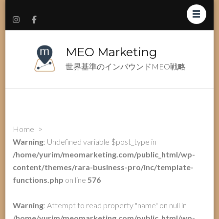
MEO Marketing
世界基準のインバウンドMEO戦略
Home
>
Warning
: Undefined variable $post_type in
/home/yurim/meomarketing.com/public_html/wp-
content/themes/rara-business-pro/inc/template-
functions.php
on line
576
Warning
: Attempt to read property "name" on null in
/home/yurim/meomarketing.com/public_html/wp-