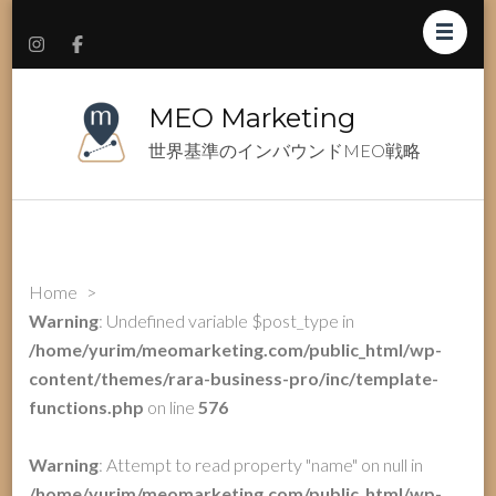
MEO Marketing
世界基準のインバウンドMEO戦略
Home
>
Warning
: Undefined variable $post_type in
/home/yurim/meomarketing.com/public_html/wp-
content/themes/rara-business-pro/inc/template-
functions.php
on line
576
Warning
: Attempt to read property "name" on null in
/home/yurim/meomarketing.com/public_html/wp-