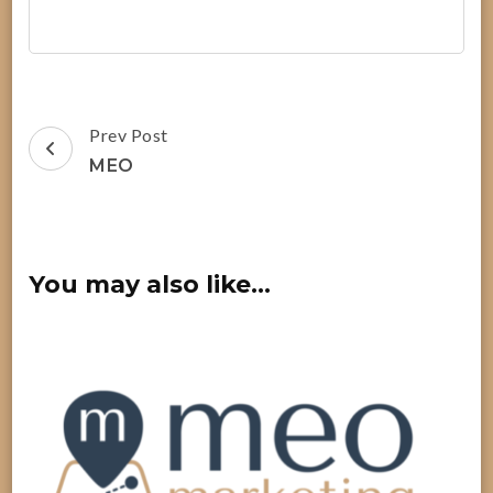
Post
Prev Post
Navigation
MEO
You may also like...