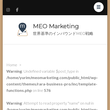
MEO Marketing
世界基準のインバウンドMEO戦略
Home
>
Warning
: Undefined variable $post_type in
/home/yurim/meomarketing.com/public_html/wp-
content/themes/rara-business-pro/inc/template-
functions.php
on line
576
Warning
: Attempt to read property "name" on null in
/home/yurim/meomarketing.com/public_html/wp-