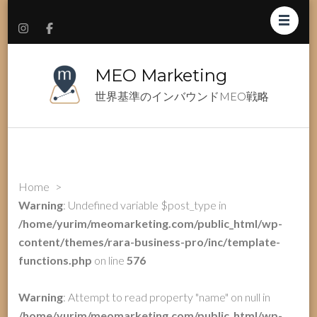
MEO Marketing
世界基準のインバウンドMEO戦略
Home
>
Warning
: Undefined variable $post_type in
/home/yurim/meomarketing.com/public_html/wp-
content/themes/rara-business-pro/inc/template-
functions.php
on line
576
Warning
: Attempt to read property "name" on null in
/home/yurim/meomarketing.com/public_html/wp-