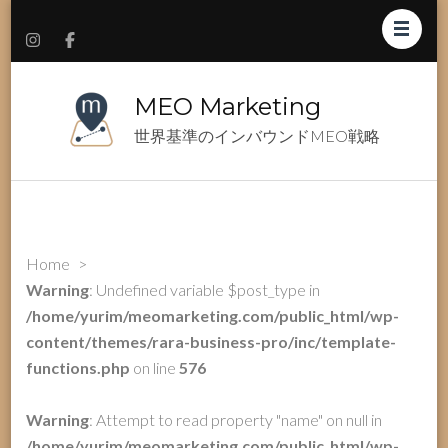
MEO Marketing
世界基準のインバウンドMEO戦略
Home
>
Warning
: Undefined variable $post_type in
/home/yurim/meomarketing.com/public_html/wp-
content/themes/rara-business-pro/inc/template-
functions.php
on line
576
Warning
: Attempt to read property "name" on null in
/home/yurim/meomarketing.com/public_html/wp-